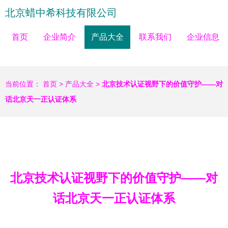
北京蜡中希科技有限公司
首页
企业简介
产品大全
联系我们
企业信息
当前位置：
首页
>
产品大全
>
北京技术认证视野下的价值守护——对
话北京天一正认证体系
北京技术认证视野下的价值守护——对
话北京天一正认证体系